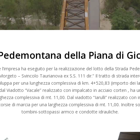
Pedemontana della Piana di Gi
l’impresa ha eseguito per la realizzazione del lotto della Strada Pe
Morgeto – Svincolo Taurianova ex S.S. 111 dir.” Il tratto di strada inter
viluppa per una lunghezza complessiva di km. 4+520,83 (importo dei la
: dal Viadotto “Vacale” realizzato con impalcato in acciaio corten , ha 
ghezza complessiva di mt. 11,00. Dal viadotto “Iarulli” realizzato con i
rsie di marcia per una larghezza complessiva di mt. 11,00. Inoltre son
tombini-sottopassi armco e condotte idrauliche.